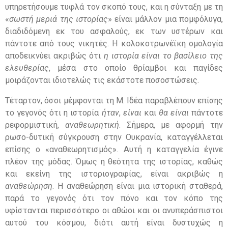
υπηρετήσουμε τυφλά τον σκοπό τους, και η σύνταξη με τη
«
σωστή μεριά της ιστορίας
» είναι μάλλον μια πομφόλυγα,
διαδιδόμενη εκ του ασφαλούς, εκ των υστέρων και
πάντοτε από τους νικητές. Η κολοκοτρωνέϊκη ομολογία
αποδεικνύει ακριβώς ότι
η ιστορία είναι το βασίλειο της
ελευθερίας
, μέσα στο οποίο θρίαμβοι και παγίδες
μοιράζονται ιδιοτελώς τις εκάστοτε ποσοστώσεις.
Τέταρτον, όσοι μέμφονται τη Μ. Ιδέα παραβλέπουν επίσης
το γεγονός ότι η ιστορία
ήταν
,
είναι
και
θα είναι
πάντοτε
ρεφορμιστική,
αναθεωρητική
. Σήμερα, με αφορμή την
ρωσο-δυτική σύγκρουση στην Ουκρανία, καταγγέλλεται
επίσης ο «αναθεωρητισμός». Αυτή η καταγγελία έγινε
πλέον της μόδας. Όμως η θεότητα της ιστορίας, καθώς
και εκείνη της ιστοριογραφίας, είναι ακριβώς η
αναθεώρηση
. Η αναθεώρηση είναι μια ιστορική σταθερά,
παρά το γεγονός ότι τον πόνο και τον κόπο της
υφίστανται περισσότερο οι αθώοι και οι ανυπεράσπιστοι
αυτού του κόσμου, διότι αυτή είναι δυστυχώς η