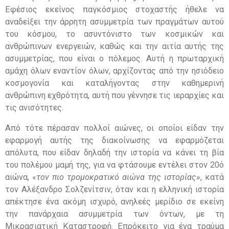
Εφέσιος εκείνος παγκόσμιος στοχαστής ήθελε να
αναδείξει την άρρητη ασυμμετρία των πραγμάτων αυτού
του κόσμου, το ασυντόνιστο των κοσμικών και
ανθρώπινων ενεργειών, καθώς και την αιτία αυτής της
ασυμμετρίας, που είναι ο πόλεμος. Αυτή η πρωταρχική
αμάχη όλων εναντίον όλων, αρχίζοντας από την ησιόδειο
κοσμογονία και καταλήγοντας στην καθημερινή
ανθρώπινη εχθρότητα, αυτή που γέννησε τις ιεραρχίες και
τις ανισότητες.
Από τότε πέρασαν πολλοί αιώνες, οι οποίοι είδαν την
εφαρμογή αυτής της διακοίνωσης να εφαρμόζεται
απόλυτα, που είδαν δηλαδή την ιστορία να κάνει τη βία
του πολέμου μαμή της, για να φτάσουμε εντέλει στον 20ό
αιώνα, «
τον πιο τρομοκρατικό αιώνα της ιστορίας»
, κατά
τον Αλέξανδρο Σολζενίτσιν, όταν και η ελληνική ιστορία
απέκτησε ένα ακόμη ισχυρό, ανηλεές μερίδιο σε εκείνη
την πανάρχαια ασυμμετρία των όντων, με τη
Μικρασιατική Καταστροφή. Επρόκειτο για ένα τραύμα