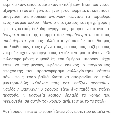
εκρηκτικών, αποστομωτικών εκπλήξεων. Εκεί που νικάς,
άξαφνα ηττάσαι ή γίνεται η νίκη σου πύρρεια, κι εκεί που η
απόγνωση σε κυριεύει ανοίγουν ξαφνικά τα παράθυρα
ενός κόσμου άλλου... Μόνο ο στοχασμός και η εγρήγορση,
η στοχαστική δηλαδή εγρήγορση, μπορεί να κάνει τα
δείγματα
αυτά της ασυμμετρίας
παραδείγματα
και ίσως
υποδείγματα
για μας αλλά και γι’ αυτούς που θα μας
ακολουθήσουν, τους αγέννητους, αυτούς που, μαζί με τους
νεκρούς, έχουν για έργο τους εντέλει να μας κρίνουν… Οι
φιλοσοφο-μάνες αμμουδιές του Ομήρου μπορούν μέχρι
τότε να περιμένουν, εφόσον εκείνος ο παγκόσμιος
στοχαστής που προαναφέραμε συλλογίστηκε κάποτε
πάνω τους τόσο βαθιά, ώστε να αποφανθεί και πάλι
μυστηριωδώς: «
Χρόνος παις εστι παίζων πεσσεύων.
Παιδός η βασιλείη: Ο χρόνος είναι ένα παιδί που παίζει
πεσσούς. Η βασιλεία λοιπόν, δηλαδή το νόημα που
ηγεμονεύει σε αυτόν τον κόσμο, ανήκει σ’ αυτό το παιδί
»!
Αυτή όμως η πάγια ιστορική διακινδύνευση, που μοιάζει να