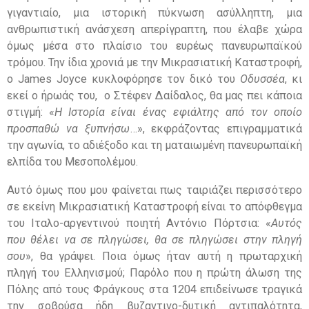
γιγαντιαίο, μια ιστορική πύκνωση ασύλληπτη, μια
ανθρωπιστική ανάσχεση απερίγραπτη, που έλαβε χώρα
όμως μέσα στο πλαίσιο του ευρέως πανευρωπαϊκού
τρόμου. Την ίδια χρονιά με την Μικρασιατική Καταστροφή,
ο James Joyce κυκλοφόρησε τον δικό του
Οδυσσέα
, κι
εκεί ο ήρωάς του, ο Στέφεν Δαίδαλος, θα μας πει κάποια
στιγμή: «
Η Ιστορία είναι ένας εφιάλτης από τον οποίο
προσπαθώ να ξυπνήσω
…», εκφράζοντας επιγραμματικά
την αγωνία, το αδιέξοδο και τη ματαιωμένη πανευρωπαϊκή
ελπίδα του Μεσοπολέμου.
Αυτό όμως που μου φαίνεται πως ταιριάζει περισσότερο
σε εκείνη Μικρασιατική Καταστροφή είναι το απόφθεγμα
του Ιταλο-αργεντινού ποιητή Αντόνιο Πόρτσια: «
Αυτός
που θέλει να σε πληγώσει, θα σε πληγώσει στην πληγή
σου
», θα γράψει. Ποια όμως ήταν αυτή η πρωταρχική
πληγή του Ελληνισμού; Παρόλο που η πρώτη άλωση της
Πόλης από τους Φράγκους στα 1204 επιδείνωσε τραγικά
την σοβούσα ήδη βυζαντινο-δυτική αντιπαλότητα,