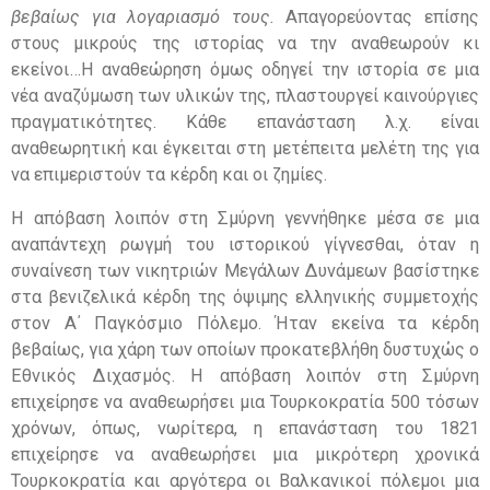
βεβαίως για λογαριασμό τους.
Απαγορεύοντας επίσης
στους μικρούς της ιστορίας να την αναθεωρούν κι
εκείνοι…Η αναθεώρηση όμως οδηγεί την ιστορία σε μια
νέα αναζύμωση των υλικών της, πλαστουργεί καινούργιες
πραγματικότητες. Κάθε επανάσταση λ.χ. είναι
αναθεωρητική και έγκειται στη μετέπειτα μελέτη της για
να επιμεριστούν τα κέρδη και οι ζημίες.
Η απόβαση λοιπόν στη Σμύρνη γεννήθηκε μέσα σε μια
αναπάντεχη ρωγμή του ιστορικού γίγνεσθαι, όταν η
συναίνεση των νικητριών Μεγάλων Δυνάμεων βασίστηκε
στα βενιζελικά κέρδη της όψιμης ελληνικής συμμετοχής
στον Α΄ Παγκόσμιο Πόλεμο. Ήταν εκείνα τα κέρδη
βεβαίως, για χάρη των οποίων προκατεβλήθη δυστυχώς ο
Εθνικός Διχασμός. Η απόβαση λοιπόν στη Σμύρνη
επιχείρησε να αναθεωρήσει μια Τουρκοκρατία 500 τόσων
χρόνων, όπως, νωρίτερα, η επανάσταση του 1821
επιχείρησε να αναθεωρήσει μια μικρότερη χρονικά
Τουρκοκρατία και αργότερα οι Βαλκανικοί πόλεμοι μια