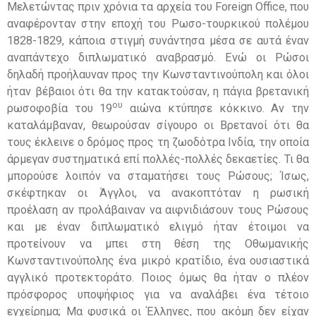
Μελετώντας πριν χρόνια τα αρχεία του Foreign Office, που
αναφέρονταν στην εποχή του Ρωσο-τουρκικού πολέμου
1828-1829, κάποια στιγμή συνάντησα μέσα σε αυτά έναν
αναπάντεχο διπλωματικό αναβρασμό. Ενώ οι Ρώσοι
δηλαδή προήλαυναν προς την Κωνσταντινούπολη και όλοι
ήταν βέβαιοι ότι θα την κατακτούσαν, η πάγια βρετανική
ου
ρωσοφοβία του 19
αιώνα κτύπησε κόκκινο. Αν την
καταλάμβαναν, θεωρούσαν σίγουρο οι Βρετανοί ότι θα
τους έκλεινε ο δρόμος προς τη ζωοδότρα Ινδία, την οποία
άρμεγαν συστηματικά επί πολλές-πολλές δεκαετίες. Τι θα
μπορούσε λοιπόν να σταματήσει τους Ρώσους; Ίσως,
σκέφτηκαν οι Άγγλοι, να ανακοπτόταν η ρωσική
προέλαση αν προλάβαιναν να αιφνιδιάσουν τους Ρώσους
και με έναν διπλωματικό ελιγμό ήταν έτοιμοι να
προτείνουν να μπει στη θέση της Οθωμανικής
Κωνσταντινούπολης ένα μικρό κρατίδιο, ένα ουσιαστικά
αγγλικό προτεκτοράτο. Ποιος όμως θα ήταν ο πλέον
πρόσφορος υποψήφιος για να αναλάβει ένα τέτοιο
εγχείρημα; Μα φυσικά οι Έλληνες, που ακόμη δεν είχαν