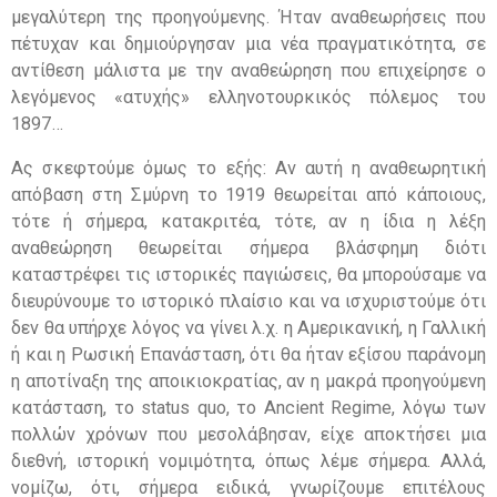
μεγαλύτερη της προηγούμενης. Ήταν αναθεωρήσεις που
πέτυχαν και δημιούργησαν μια νέα πραγματικότητα, σε
αντίθεση μάλιστα με την αναθεώρηση που επιχείρησε ο
λεγόμενος «ατυχής» ελληνοτουρκικός πόλεμος του
1897…
Ας σκεφτούμε όμως το εξής: Αν αυτή η αναθεωρητική
απόβαση στη Σμύρνη το 1919 θεωρείται από κάποιους,
τότε ή σήμερα, κατακριτέα, τότε, αν η ίδια η λέξη
αναθεώρηση θεωρείται σήμερα βλάσφημη διότι
καταστρέφει τις ιστορικές παγιώσεις, θα μπορούσαμε να
διευρύνουμε το ιστορικό πλαίσιο και να ισχυριστούμε ότι
δεν θα υπήρχε λόγος να γίνει λ.χ. η Αμερικανική, η Γαλλική
ή και η Ρωσική Επανάσταση, ότι θα ήταν εξίσου παράνομη
η αποτίναξη της αποικιοκρατίας, αν η μακρά προηγούμενη
κατάσταση, το status quo, το Ancient Regime, λόγω των
πολλών χρόνων που μεσολάβησαν, είχε αποκτήσει μια
διεθνή, ιστορική νομιμότητα, όπως λέμε σήμερα. Αλλά,
νομίζω, ότι, σήμερα ειδικά, γνωρίζουμε επιτέλους