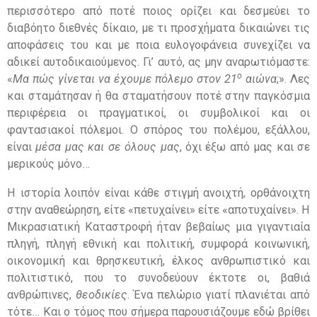
περισσότερο από ποτέ ποιος ορίζει και δεσμεύει το
διαβόητο διεθνές δίκαιο, με τι προσχήματα δικαιώνει τις
αποφάσεις του και με ποια ευλογοφάνεια συνεχίζει να
αδικεί αυτοδικαιούμενος. Γι’ αυτό, ας μην αναρωτιόμαστε:
ο
«
Μα πώς γίνεται να έχουμε πόλεμο στον 21
αιώνα
;». Λες
και σταμάτησαν ή θα σταματήσουν ποτέ στην παγκόσμια
περιφέρεια οι πραγματικοί, οι συμβολικοί και οι
φαντασιακοί πόλεμοι. Ο σπόρος του πολέμου, εξάλλου,
είναι
μέσα μας και σε όλους μας
, όχι έξω από μας και σε
μερικούς μόνο…
Η ιστορία λοιπόν είναι κάθε στιγμή ανοιχτή, ορθάνοιχτη
στην αναθεώρηση, είτε «πετυχαίνει» είτε «αποτυχαίνει». Η
Μικρασιατική Καταστροφή ήταν βεβαίως μια γιγαντιαία
πληγή, πληγή εθνική και πολιτική, συμφορά κοινωνική,
οικονομική και θρησκευτική, έλκος ανθρωπιστικό και
πολιτιστικό, που το συνοδεύουν έκτοτε οι, βαθιά
ανθρώπινες,
θεοδικίες
. Ένα πελώριο γιατί πλανιέται από
τότε… Και ο τόμος που σήμερα παρουσιάζουμε εδώ βρίθει