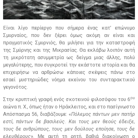
Είναι λίγο περίεργο που σήμερα ένας κατ’ επώνυμο
Σμυρναίος, που δεν ξέρει όμως ακόμη αν είναι και
πραγματικός Σμυρνιός, θα μιλήσει για την καταστροφή
της Σμύρνης και της Μικρασίας. Θα εκλάβω λοιπόν αυτή
τη μικρότατη ασυμμετρία ως δείγμα μιας άλλης, πολύ
μεγαλύτερης, που συγκροτεί την εκάστοτε ιστορία και θα
επιχειρήσω να αρθρώσω κάποιες σκέψεις πάνω στο
εσαεί μυστηριώδες νόημα εκείνου του συνταρακτικού
γεγονότος.
ου
Στην κρυπτική γραφή ενός σκοτεινού φιλοσόφου του 6
αιώνα π. Χ., όπως ήταν ο Ηράκλειτος, και στο πασίγνωστο
Απόσπασμα 56, διαβάζουμε: «
Πόλεμος πάντων μεν πατήρ
εστί, πάντων δε βασιλεύς. Και τους μεν θεούς έδειξε,
τους δε ανθρώπους, τους μεν δούλους εποίησε, τους δε
ελευθέρους
». Με αυτή τη ρητή, βαθιά διακοίνωση ο