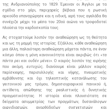
της Ανδριανούπολης το 1829. Έμειναν οι Άγγλοι με τα
σχέδια στο χέρι, περιχαρείς βέβαια που η ρωσική
αρκούδα υπαναχώρησε και η ινδική, ιερή τους αγελάδα θα
συνέχιζε μέχρι τα μέσα του 20ού αιώνα να τροφοδοτεί
πλούσια την κερδοσκοπία τους.
Ας στοχαστούμε λοιπόν την αναθεώρηση ως τη θεότητα
και ως τη μαμμή της ιστορίας. Εξάλλου, κάθε αναθεώρηση
μια άλλη, παλαιότερη αναθεώρηση μάχεται πάντα, σε έναν
κόσμο όπου η μόνη κανονικότητα είναι ακριβώς ότι «
τα
πάντα ρει και ουδέν μένει
». Ο καιρός λοιπόν της ειρήνης
που
ακόμη, ευτυχώς,
διανύουμε είναι μάλλον καιρός
περίσκεψης, περισυλλογής και νήψης, πνευματικής
εμβάθυνσης και όχι τηλεοπτικής κατανάλωσης του
γειτονικού μας τρόμου, δημοσιογραφικού πανικού ή,
αντίθετα, απώθησης της ρεαλιστικής ή δυνητικής
πραγματικότητας. Η ιστορία είναι πλουσιότατη σε
δείγματα ασυμμετρίας των πραγμάτων, δυσανάλογων
αιφνιδιασμών, ανορθόδοξων συσχετισμών και