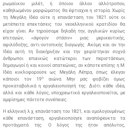
ρωμαίικου μιλέτ, ή όποιου άλλου αλλότροπου,
καθηλωμένου μορφώματος θα έφτιαχνε η ιστορία. Χωρίς
τη Μεγάλη Ιδέα ούτε η επανάσταση του 1821 ούτε οι
μετέπειτα επεκτάσεις του νεοελληνικού κρατιδίου θα
είχαν γίνει. Αν τηρούσαμε δηλαδή την, αγγλικών κυρίως
επιταγών, «
άψογον στάσιν
» μιας μερικευτικής,
αφιλόδοξης, αντι-ουτοπικής διαγωγής. Ακόμη και αν την
Ιδέα αυτή τη διακήρυξαν και την χειρίστηκαν συχνά
άνθρωποι επιεικώς κατώτεροι των περιστάσεων,
δημαγωγοί ή και κοινοί απατεώνες, αν κάποτε επίσης η Μ.
Ιδέα κυκλοφορούσε ως Μεγάλη Λέπρα, όπως έλεγαν
ο
κάποιοι τον 19
αιώνα. Μην μας φοβίζει όμως
προκαταβολικά η εργαλειοποίησή της. Διότι κάθε ιδέα,
αλλά και κάθε λόγος, υποχρεωτικά εργαλειοποιείται, με
αμφίσημες πάντοτε συνέπειες.
Η ελληνική λ.χ. επανάσταση του 1821, και ομολογουμένως
κάθε επανάσταση, εργαλειοποίησε αναπόφευκτα τα
προτάγματά της. Ο λόγος της ήταν απόλυτος,