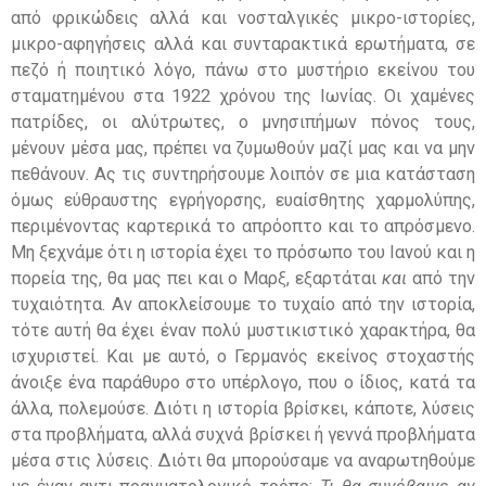
από φρικώδεις αλλά και νοσταλγικές μικρο-ιστορίες,
μικρο-αφηγήσεις αλλά και συνταρακτικά ερωτήματα, σε
πεζό ή ποιητικό λόγο, πάνω στο μυστήριο εκείνου του
σταματημένου στα 1922 χρόνου της Ιωνίας. Οι χαμένες
πατρίδες, οι αλύτρωτες, ο μνησιπήμων πόνος τους,
μένουν μέσα μας, πρέπει να ζυμωθούν μαζί μας και να μην
πεθάνουν. Ας τις συντηρήσουμε λοιπόν σε μια κατάσταση
όμως εύθραυστης εγρήγορσης, ευαίσθητης χαρμολύπης,
περιμένοντας καρτερικά το απρόοπτο και το απρόσμενο.
Μη ξεχνάμε ότι η ιστορία έχει το πρόσωπο του Ιανού και η
πορεία της, θα μας πει και ο Μαρξ, εξαρτάται
και
από την
τυχαιότητα. Αν αποκλείσουμε το τυχαίο από την ιστορία,
τότε αυτή θα έχει έναν πολύ μυστικιστικό χαρακτήρα, θα
ισχυριστεί. Και με αυτό, ο Γερμανός εκείνος στοχαστής
άνοιξε ένα παράθυρο στο υπέρλογο, που ο ίδιος, κατά τα
άλλα, πολεμούσε. Διότι η ιστορία βρίσκει, κάποτε, λύσεις
στα προβλήματα, αλλά συχνά βρίσκει ή γεννά προβλήματα
μέσα στις λύσεις. Διότι θα μπορούσαμε να αναρωτηθούμε