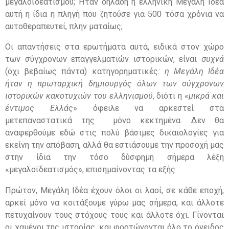
μεγαλοϊδεατισμού; Ήταν δηλαδή η ελληνική Μεγάλη Ιδέα
αυτή η ίδια η πληγή που ζητούσε για 500 τόσα χρόνια να
αυτοθεραπευτεί, πλην ματαίως;
Οι απαντήσεις στα ερωτήματα αυτά, ειδικά στον χώρο
των σύγχρονων επαγγελματιών ιστορικών, είναι
συχνά
(όχι βεβαίως πάντα) κατηγορηματικές
: η Μεγάλη Ιδέα
ήταν η πρωταρχική δημιουργός όλων των σύγχρονων
ιστορικών κακοτυχιών του ελληνισμού
, διότι η «
μικρά και
έντιμος Ελλάς
» όφειλε να αρκεστεί στα
μετεπαναστατικά της μόνο κεκτημένα. Δεν θα
αναφερθούμε εδώ στις πολύ βάσιμες δικαιολογίες για
εκείνη την απόβαση, αλλά θα εστιάσουμε την προσοχή μας
στην ίδια την τόσο δύσφημη σήμερα λέξη
«μεγαλοϊδεατισμός», επισημαίνοντας τα εξής:
Πρώτον, Μεγάλη Ιδέα έχουν όλοι οι λαοί, σε κάθε εποχή,
αρκεί μόνο να κοιτάξουμε γύρω μας σήμερα, και άλλοτε
πετυχαίνουν τους στόχους τους και άλλοτε όχι. Γίνονται
οι χαμένοι της ιστορίας, και φορτώνονται όλο το όνειδος