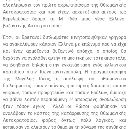
ολοκληρώσει τον πρώτο ακρωτηριασμό της Οθωμανικής
Αυτοκρατορίας και που είχαν,
αρκετοί από αυτούς
, ως
θεμελιώδες όραμα τη Μ. Ιδέα μιας νέας Ελληνο-
βυζαντινής Αυτοκρατορίας.
Έτσι, οι Βρετανοί διπλωμάτες κινητοποιήθηκαν γρήγορα
να ανακαλύψουν κάποιον Έλληνα με επώνυμο που να είχε
και έναν αρμόζοντα βυζαντινό απόηχο, ο οποίος θα
δεχόταν να αναλάβει αυτήν τη μυστική ως τότε αποστολή,
να βοηθήσει δηλαδή στην εγκατάσταση ενός ελληνικού
κρατιδίου στην Κωνσταντινούπολη. Η πραγματοποίηση
της Μεγάλης Ιδέας, η απάλειψη του οθωμανικού
διαλείμματος τόσων αιώνων, η ιστορική δικαίωση τόσων
νεκρών, τόσων προφητειών και τόσων θρύλων, έμοιαζε
να βαίνει λοιπόν περαιούμενη.
Η απρόσμενη αναθεώρηση
ήταν τόσον εγγύς
… Αλλά οι Ρώσοι φοβήθηκαν να
αναλάβουν το κόστος της κατάρρευσης της Οθωμανικής
Αυτοκρατορίας, φόβος όντως πολύ λογικός, και
έσπευσαν να κλείσουν το θέμα με τη σύναψη της συνθήκης