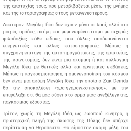
της αποτυχίας τους, που μεταβιβάζεται μέσω της μνήμης
και της ιστοριογραφίας στους μεταγενέστερους.
Δεύτερον, Μεγάλη Ιδέα δεν έχουν μόνο οι λαοί, αλλά και
μικρές ομάδες, ακόμη και μεμονωμένα άτομα με ισχυρές
φιλοδοξίες κάθε είδους, που άλλες αποδεικνύονται
ευεργετικές και άλλες καταστροφικές. Μήπως η
σύγχρονη επιταγή της αυτο-πραγμάτωσης, της αριστείας,
της καινοτομίας, δεν είναι μια ατομική ή και συλλογική
Μεγάλη Ιδέα, με θετικές αλλά και αρνητικές εκβάσεις;
Μήπως η παγκοσμιοποίηση, η ομογενοποίηση του κόσμου
δεν είναι μια ακόμη Μεγάλη Ιδέα, την οποία ο Ζακ Derrida
θα την αποκαλέσει «
ομο-ηγεμονικο-ποίηση
», με την
επιφύλαξη ότι θα μας σύρει στο άρμα μιας ανεξέλεγκτης,
παγκόσμιας εξουσίας;
Τρίτον, χωρίς τη Μεγάλη Ιδέα, ως ζωοποιό κίνητρο, η
πρωταρχική πληγή της άλωσης της Πόλης δεν υπήρχε
περίπτωση να θεραπευτεί. Θα είμασταν ακόμη μέλη του