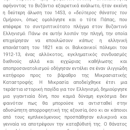
αφήνοντας το Βυζάντιο εξαιρετικά ευάλωτο, ήταν εκείνη
η δεύτερη άλωση του 1453, ο «
δεύτερος θάνατος του
Ομήρου
», όπως ομολόγησε και ο τότε Πάπας, που
επέφερε το συντριπτικότατο πλήγμα στον Βυζαντινό
Ελληνισμό. Πάνω σε αυτήν λοιπόν την πληγή, την οποία
επιχείρησαν να επουλώσουν
κάπως
η ελληνική
επανάσταση του 1821 και οι Βαλκανικοί πόλεμοι του
1912-13, ένας αλλόκοτος, εγκληματικός συνδυασμός
διεθνούς αλλά και εγχώριας καθήλωσης και
αποπροσανατολισμού οδήγησαν εντέλει σε έναν ιλιγγιώδη
κατήφορο προς το βάραθρο της Μικρασιατικής
Καταστροφής. Η Μικρασία αποδείχθηκε έτσι μια
τεράστια ιστορική παγίδα για τον Ελληνισμό, δημιούργησε
μια γιγαντιαία δίνη, που καμιά δύναμη εγκόσμια δεν
φαινόταν πως θα μπορούσε να αντισταθεί στην
αδυσώπητη απορροφητική της εξουσία, όσο κι αν κάποιοι
από τους εμπλεκόμενους προσπάθησαν ειλικρινά και
γενναία να αποτρέψουν την καταβύθισή της. Ο θάνατος