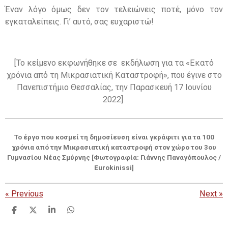
Έναν λόγο όμως δεν τον τελειώνεις ποτέ, μόνο τον
εγκαταλείπεις. Γι’ αυτό, σας ευχαριστώ!
[Το κείμενο εκφωνήθηκε σε εκδήλωση για τα «Εκατό
χρόνια από τη Μικρασιατική Καταστροφή», που έγινε στο
Πανεπιστήμιο Θεσσαλίας, την Παρασκευή 17 Ιουνίου
2022]
Το έργο που κοσμεί τη δημοσίευση είναι γκράφιτι για τα 100
χρόνια από την Μικρασιατική καταστροφή στον χώρο του 3ου
Γυμνασίου Νέας Σμύρνης [Φωτογραφία: Γιάννης Παναγόπουλος /
Eurokinissi]
«
Previous
Next
»
S
S
S
S
h
h
h
h