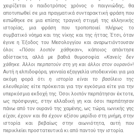
χειρίζεται ο παιδοτρόπος χρόνος ο παιγνιώδης, θα
αποτυπωθεί σε μια πραγματικά συνταρακτική φράση που
ειπώθηκε σε μια επίσης τραγική στιγμή της ελληνικής
ιστορίας, μια φράση που τροποποιεί πλήρως το
συμβατικό νόημα και της νίκης και της ήττας. Έτσι, όταν
έγινε η Έξοδος του Μεσολογγίου και αναρωτιόντουσαν
όλοι: «
Πόσοι λοιπόν χάθηκαν
», κάποιος απάντησε
αδίστακτα, αλλά με βαθιά θυμοσοφία: «
Κανείς δεν
χάθηκε. Άλλοι περπατούν στη γη και άλλοι στον ουρανό
»!
Αυτή η ελπιδοφόρα, γενναία εξαγγελία υποδεικνύει για μια
ακόμη φορά ότι
η ιστορία είναι το βασίλειο της
ελευθερίας
είτε πρόκειται για την εγκόσμια είτε για την
υπερκόσμια εκδοχή της. Όσοι λοιπόν περπάτησαν έκτοτε,
ως πρόσφυγες, στην ελλαδική γη και όσοι περπάτησαν
πάνω από τον ουρανό της χαμένης, ως τώρα, ιωνικής γης
είχαν
,
έχουν
και
θα έχουν
εξίσου μερίδιο στη μνήμη, στην
ιστορία και βεβαίως στην αιωνιότητα, αυτή που
περικλείει προστατευτικά κι από παντού την ιστορία.