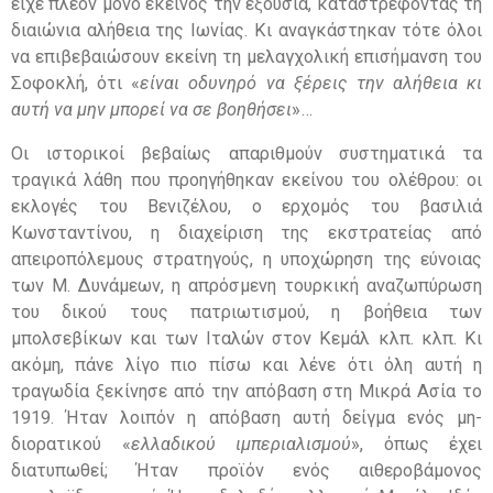
είχε πλέον μόνο εκείνος την εξουσία, καταστρέφοντας τη
διαιώνια αλήθεια της Ιωνίας. Κι αναγκάστηκαν τότε όλοι
να επιβεβαιώσουν εκείνη τη μελαγχολική επισήμανση του
Σοφοκλή, ότι «
είναι οδυνηρό να ξέρεις την αλήθεια κι
αυτή να μην μπορεί να σε βοηθήσει
»…
Οι ιστορικοί βεβαίως απαριθμούν συστηματικά τα
τραγικά λάθη που προηγήθηκαν εκείνου του ολέθρου: οι
εκλογές του Βενιζέλου, ο ερχομός του βασιλιά
Κωνσταντίνου, η διαχείριση της εκστρατείας από
απειροπόλεμους στρατηγούς, η υποχώρηση της εύνοιας
των Μ. Δυνάμεων, η απρόσμενη τουρκική αναζωπύρωση
του δικού τους πατριωτισμού, η βοήθεια των
μπολσεβίκων και των Ιταλών στον Κεμάλ κλπ. κλπ. Κι
ακόμη, πάνε λίγο πιο πίσω και λένε ότι όλη αυτή η
τραγωδία ξεκίνησε από την απόβαση στη Μικρά Ασία το
1919. Ήταν λοιπόν η απόβαση αυτή δείγμα ενός μη-
διορατικού «
ελλαδικού ιμπεριαλισμού
», όπως έχει
διατυπωθεί; Ήταν προϊόν ενός αιθεροβάμονος