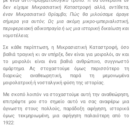
με έναν αντι-πραγματολογικό τρόπο:
Τι θα συνέβαινε αν
δεν είχαμε Μικρασιατική Καταστροφή αλλά, αντίθετα,
έναν Μικρασιατικό Θρίαμβο; Πώς θα μιλούσαμε άραγε
σήμερα για αυτόν; Ως μια ακόμη μικρο-ιμπεριαλιστική,
περιφερειακή αδικοπραγία ή ως μια ιστορική δικαίωση και
νομοτέλεια;
Σε κάθε περίπτωση, η Μικρασιατική Καταστροφή, όσο
βαθιά τραγική κι αν υπήρξε, δεν είναι για μοιρολόι, αν και
το μοιρολόι είναι ένα βαθιά ανθρώπινο, συγγνωστό
αμάρτημα. Ας στοχαστούμε όμως περισσότερο τη
διαρκώς αναθεωρητική, παρά τη μεμονωμένα
μοιρολατρική ή νοσταλγική φύση της ιστορίας.
Με σκοπό λοιπόν να στοχαστούμε αυτή την αναθεώρηση,
επιτρέψτε μου στο σημείο αυτό να σας αναφέρω μια
άγνωστη στους πολλούς, παράδοξη αφήγηση, ιστορικά
όμως τεκμηριωμένη, μια αφήγηση παλαιότερη από το
1922: